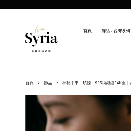
首頁
飾品 - 台灣系列
›
›
首頁
飾品
神秘中東—項鍊｜925純銀鍍24K金