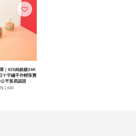
｜925純銀鍍24K
利亞十字繡手作輕珠寶
O公平貿易認證
T$ 1,690