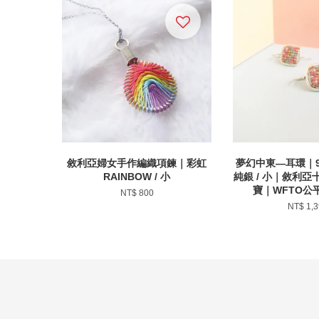
敘利亞婦女手作編織項鍊｜彩虹
夢幻中東—耳環｜9
RAINBOW / 小
純銀 / 小｜敘利
寶｜WFTO公
NT$ 800
NT$ 1,3