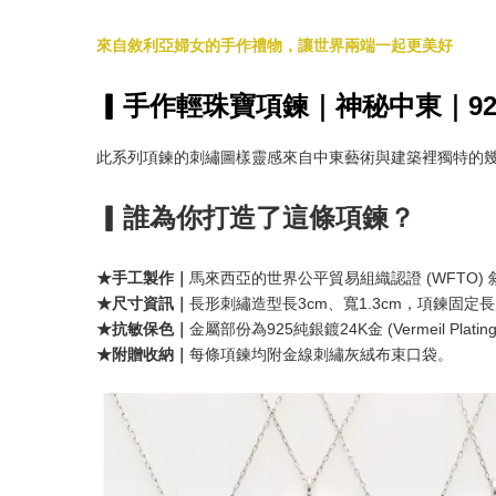
來自敘利亞婦女的手作禮物，讓世界兩端一起更美好
▎手作輕珠寶項鍊｜神秘中東｜92
此系列項鍊的刺繡圖樣靈感來自中東藝術與建築裡獨特的幾
▎誰為你打造了這條項鍊？
★手工製作｜
馬來西亞的世界公平貿易組織認證 (WFTO)
★尺寸資訊｜
長形刺繡造型長3cm、寬1.3cm，項鍊固定長
★抗敏保色｜
金屬部份為925純銀鍍24K金 (Vermeil P
★附贈收納
｜
每條項鍊均附金線刺繡灰絨布束口袋。