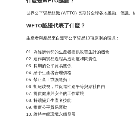
什麼是WFTO認證？
世界公平貿易組織 (WFTO) 長期於全球各地推動、倡
WFTO認證代表了什麼？
生產者與產品來自遵守公平貿易10項原則的環境：
01. 為經濟弱勢的生產者提供改善生計的機會
02. 運作與貿易過程具透明度和問責性
03. 長期的公平貿易關係
04. 給予生產者合理價格
05. 禁止童工或強迫勞工
06. 拒絕歧視，並促進性別平等與結社自由
07. 提供健康與安全的工作環境
08. 持續提升生產者技能
09. 推廣公平貿易運動
10. 維持生態環境永續發展