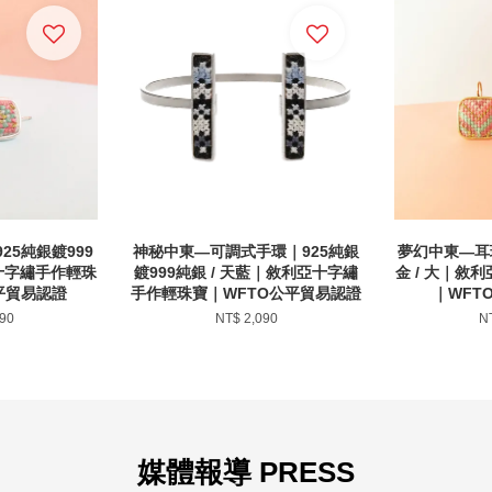
25純銀鍍999
神秘中東—可調式手環｜925純銀
夢幻中東—耳環
亞十字繡手作輕珠
鍍999純銀 / 天藍｜敘利亞十字繡
金 / 大｜敘
平貿易認證
手作輕珠寶｜WFTO公平貿易認證
｜WFT
90
NT$ 2,090
N
媒體報導 PRESS