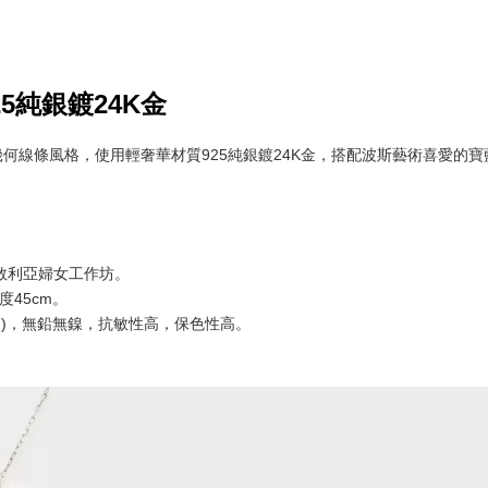
5純銀鍍24K金
何線條風格，使用輕奢華材質925純銀鍍24K金，搭配波斯藝術喜愛的
 敘利亞婦女工作坊。
度45cm。
lating)，無鉛無鎳，抗敏性高，保色性高。