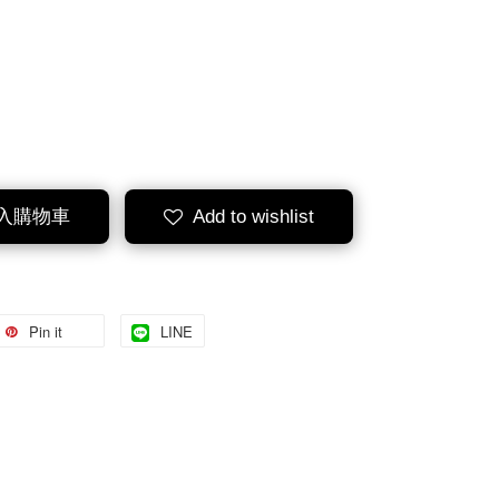
入購物車
Add to wishlist
Pin it
LINE