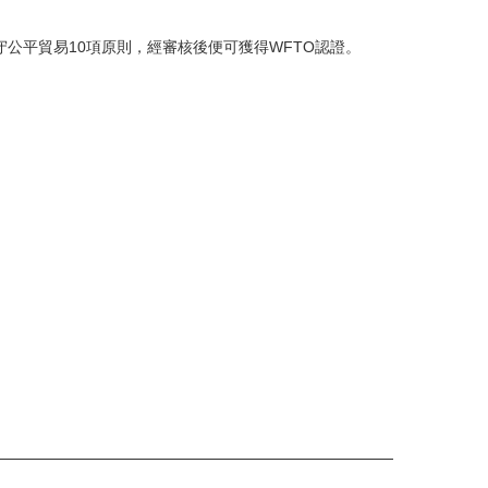
守公平貿易10項原則，經審核後便可獲得WFTO認證。