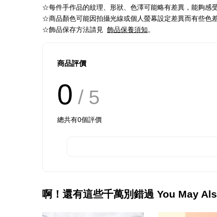
☆每件手作品的紋理、形狀、色澤可能略有差異，能夠感
☆商品顏色可能因拍攝光線或個人螢幕設定差異而有些色
☆
飾品保存方法請見
飾品保養須知
。
商品評價
0
/ 5
總共有
0
個評價
啊！還有這些千萬別錯過 You May Also