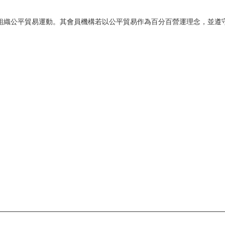
議、組織公平貿易運動。其會員機構若以公平貿易作為百分百營運理念，並遵