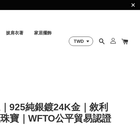
披肩衣著
家居擺飾
｜925純銀鍍24K金｜敘利
珠寶｜WFTO公平貿易認證