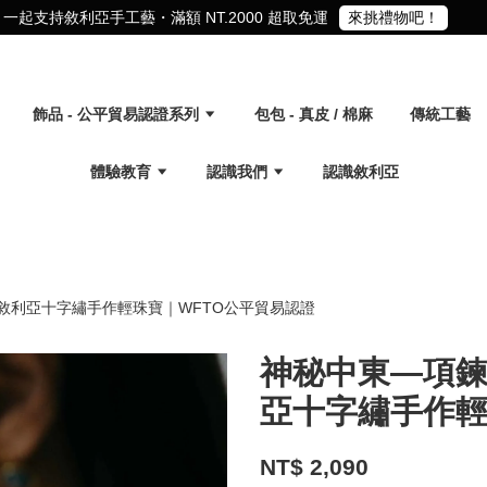
一起支持敘利亞手工藝・滿額 NT.2000 超取免運
來挑禮物吧！
飾品 - 公平貿易認證系列
包包 - 真皮 / 棉麻
傳統工藝
體驗教育
認識我們
認識敘利亞
｜敘利亞十字繡手作輕珠寶｜WFTO公平貿易認證
神秘中東—項鍊
亞十字繡手作輕
NT$ 2,090