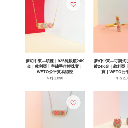
夢幻中東—項鍊｜925純銀鍍24K
夢幻中東—可調式手
金｜敘利亞十字繡手作輕珠寶｜
鍍24K金｜敘利亞
WFTO公平貿易認證
寶｜WFTO公
NT$ 2,090
NT$ 2,0