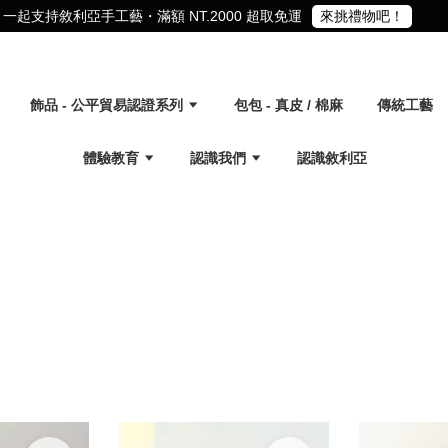
一起支持敘利亞手工藝・滿額 NT.2000 超取免運
來挑禮物吧！
飾品 - 公平貿易認證系列
包包 - 真皮 / 棉麻
傳統工藝
體驗教育
認識我們
認識敘利亞