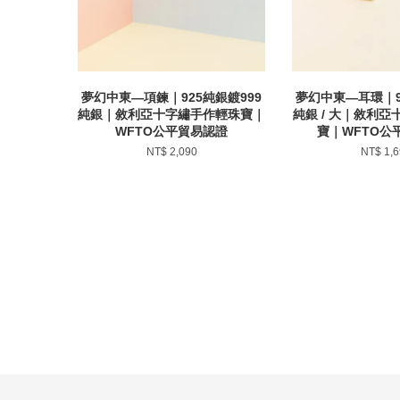
夢幻中東—項鍊｜925純銀鍍999
夢幻中東—耳環｜9
純銀｜敘利亞十字繡手作輕珠寶｜
純銀 / 大｜敘利
WFTO公平貿易認證
寶｜WFTO公
NT$ 2,090
NT$ 1,6