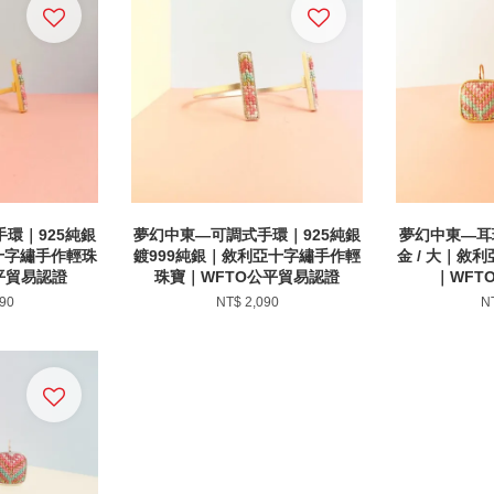
環｜925純銀
夢幻中東—可調式手環｜925純銀
夢幻中東—耳環
十字繡手作輕珠
鍍999純銀｜敘利亞十字繡手作輕
金 / 大｜敘
平貿易認證
珠寶｜WFTO公平貿易認證
｜WFT
90
NT$ 2,090
N