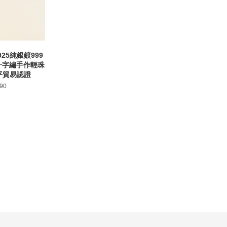
25純銀鍍999
亞十字繡手作輕珠
平貿易認證
90