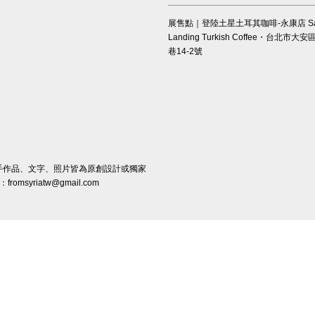
展售點｜登陸土星土耳其咖啡-永康店 Sat
Landing Turkish Coffee・台北市大
巷14-2號
我們的所有手作品、文字、照片皆為原創設計或獨家
riatw@gmail.com
Visa
Master
JCB
re
|
海內外付款與配送 International Payment and Shipping
|
服務與隱私條款 Terms