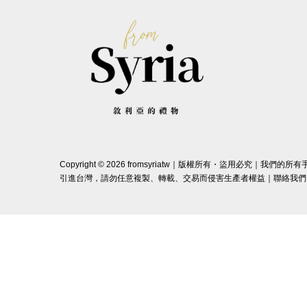
Copyright © 2026 fromsyriatw｜版權所有・盜用必究｜
引進台灣，請勿任意複製、轉載、交易而侵害生產者權益｜聯絡我們：fromsy
商品保養與清潔 Product Ca