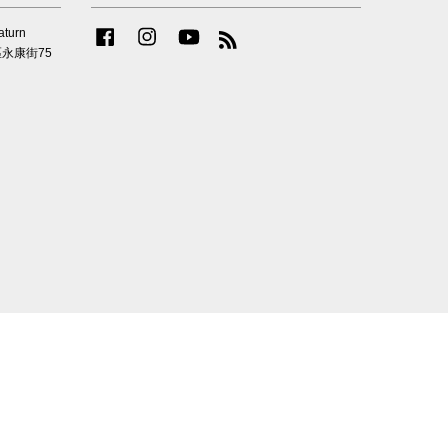
urn
Facebook
Instagram
YouTube
RSS
安區永康街75
|
退換貨須知 Refund Policy