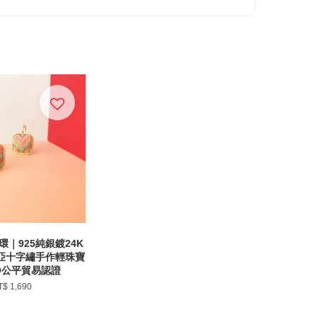
｜925純銀鍍24K
利亞十字繡手作輕珠寶
O公平貿易認證
T$ 1,690