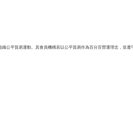
議、組織公平貿易運動。其會員機構若以公平貿易作為百分百營運理念，並遵