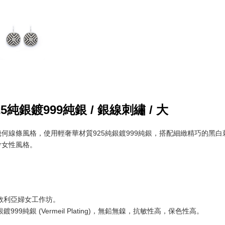
銀鍍999純銀 / 銀線刺繡 / 大
何線條風格，使用輕奢華材質925純銀鍍999純銀，搭配細緻精巧的黑
會女性風格。
 敘利亞婦女工作坊。
鍍999純銀 (Vermeil Plating)，無鉛無鎳，抗敏性高，保色性高。