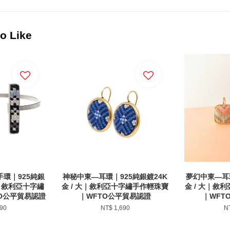
 Like
環｜925純銀
神秘中東—耳環｜925純銀鍍24K
夢幻中東—耳環
藍｜敘利亞十字繡
金 / 大｜敘利亞十字繡手作輕珠寶
金 / 大｜敘
O公平貿易認證
｜WFTO公平貿易認證
｜WFT
90
NT$ 1,690
N