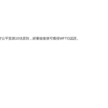
守公平貿易10項原則，經審核後便可獲得WFTO認證。