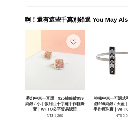
啊！還有這些千萬別錯過 You May Also
夢幻中東—耳環｜925純銀鍍999
神秘中東—可調式手
純銀 / 小｜敘利亞十字繡手作輕珠
鍍999純銀 / 天
寶｜WFTO公平貿易認證
手作輕珠寶｜WFT
NT$ 1,390
NT$ 2,0