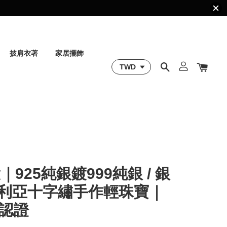
披肩衣著
家居擺飾
925純銀鍍999純銀 / 銀
｜敘利亞十字繡手作輕珠寶｜
易認證