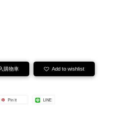
入購物車
Add to wishlist
Pin it
LINE