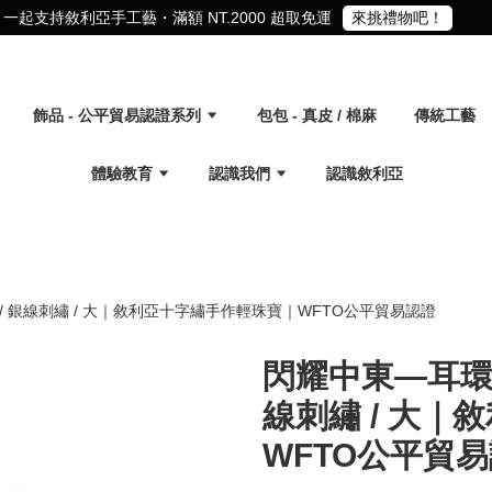
一起支持敘利亞手工藝・滿額 NT.2000 超取免運
來挑禮物吧！
飾品 - 公平貿易認證系列
包包 - 真皮 / 棉麻
傳統工藝
體驗教育
認識我們
認識敘利亞
 / 銀線刺繡 / 大｜敘利亞十字繡手作輕珠寶｜WFTO公平貿易認證
閃耀中東—耳環｜
線刺繡 / 大
WFTO公平貿