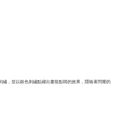
白刺繡，並以銀色刺繡點綴出畫龍點睛的效果，隱喻著閃耀的