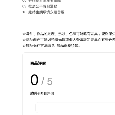
08. 持續提升生產者技能
09. 推廣公平貿易運動
10. 維持生態環境永續發展
☆每件手作品的紋理、形狀、色澤可能略有差異，能夠感
☆商品顏色可能因拍攝光線或個人螢幕設定差異而有些色
☆
飾品保存方法請見
飾品保養須知
。
商品評價
0
/ 5
總共有
0
個評價