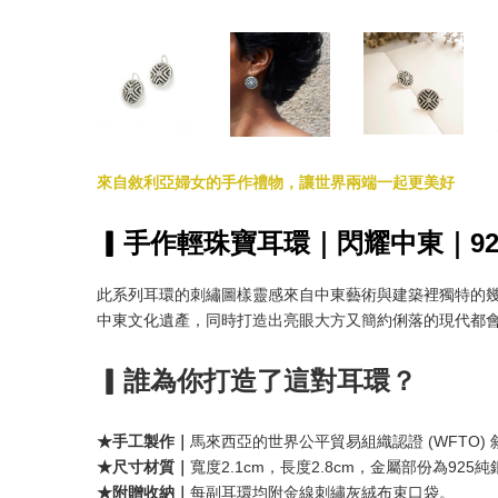
來自敘利亞婦女的手作禮物，讓世界兩端一起更美好
▎手作輕珠寶耳環｜閃耀中東｜925純
此系列耳環的刺繡圖樣靈感來自中東藝術與建築裡獨特的幾
中東文化遺產，同時打造出亮眼大方又簡約俐落的現代都
▎誰為你打造了這對耳環？
★手工製作｜
馬來西亞的世界公平貿易組織認證 (WFTO)
★尺寸材質
｜
寬度2.1cm，長度2.8cm，金屬部份為925純銀
★附贈收納
｜
每副耳環均附金線刺繡灰絨布束口袋。