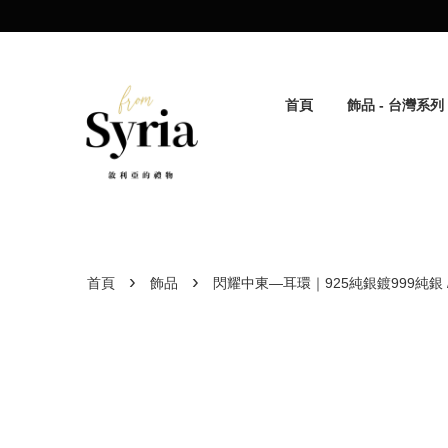
首頁
飾品 - 台灣系列
›
›
首頁
飾品
閃耀中東—耳環｜925純銀鍍999純銀