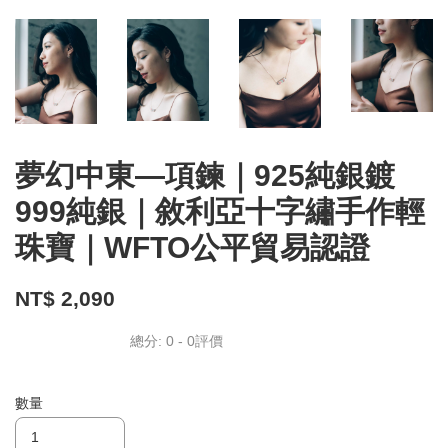
夢幻中東—項鍊｜925純銀鍍
999純銀｜敘利亞十字繡手作輕
珠寶｜WFTO公平貿易認證
NT$ 2,090
總分:
0
-
0
評價
數量