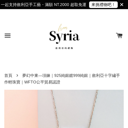
一起支持敘利亞手工藝・滿額 NT.2000 超取免運
來挑禮物吧！
›
首頁
夢幻中東—項鍊｜925純銀鍍999純銀｜敘利亞十字繡手
作輕珠寶｜WFTO公平貿易認證