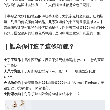
的玫瑰甜點與冰淇淋攤⋯⋯在人們腦海裡都是粉色的記憶。
十字繡是大敘利亞地區的傳統手工藝，尤其常見於敘利亞、巴勒斯
坦、約旦的傳統服飾與織品。此系列項鍊的十字繡圖樣靈感來自中
東藝術與建築裡獨特的幾何線條風格，以輕奢華材質925純銀鍍999
純銀，搭配繽紛的粉嫩色系刺繡，呈現中東國度夢幻絢麗的一面。
▎誰為你打造了這條項鍊？
★手工製作｜
馬來西亞的世界公平貿易組織認證 (WFTO) 敘利亞婦
女工作坊。
★尺寸資訊｜
長形刺繡造型長3cm、寬1.3cm，項鍊固定長度
45cm。
★抗敏保色｜
金屬部份為925純銀鍍999純銀 (Vermeil Plating)，無
鉛無鎳，抗敏性高，保色性高。
★附贈收納
｜
每條項鍊均附金線刺繡灰絨布束口袋。