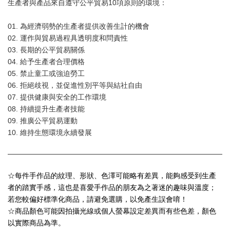
生產者與產品來自遵守公平貿易10項原則的環境：
01. 為經濟弱勢的生產者提供改善生計的機會
02. 運作與貿易過程具透明度和問責性
03. 長期的公平貿易關係
04. 給予生產者合理價格
05. 禁止童工或強迫勞工
06. 拒絕歧視，並促進性別平等與結社自由
07. 提供健康與安全的工作環境
08. 持續提升生產者技能
09. 推廣公平貿易運動
10. 維持生態環境永續發展
☆每件手作品的紋理、形狀、色澤可能略有差異，能夠感受到生產
者的踏實手感，這也是喜愛手作品的朋友為之著迷的趣味與溫度；
若您較偏好標準化商品，請避免選購，以免產生誤會唷！
☆商品顏色可能因拍攝光線或個人螢幕設定差異而有些色差，顏色
以實際商品為準。