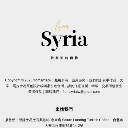
Copyright © 2026 fromsyriatw｜版權所有・盜用必究｜我們的所有手作品、文
字、照片皆為原創設計或獨家引進台灣，請勿任意複製、轉載、交易而侵害生
產者權益｜聯絡我們：fromsyriatw@gmail.com
來找我們
展售點｜登陸土星土耳其咖啡-永康店 Saturn Landing Turkish Coffee・台北市
大安區永康街75巷14-2號