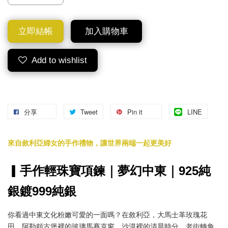
立即結帳
加入購物車
Add to wishlist
分享
Tweet
Pin it
LINE
來自敘利亞婦女的手作禮物，讓世界兩端一起更美好
▎手作輕珠寶項鍊｜夢幻中東｜925純
銀鍍999純銀
你看過中東文化粉嫩可愛的一面嗎？在敘利亞，大馬士革玫瑰花
田、阿勒頗古堡裡的玻璃馬賽克窗、沙漠裡的清晨時分、老街轉角